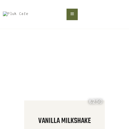
ANA SAYFA
MENÜ
TÜM ÜRÜNLER
ONLINE SİPARİŞ
Home
Tüm Ürünler
BLOG
İLETIŞIM
₺250
VANILLA MILKSHAKE