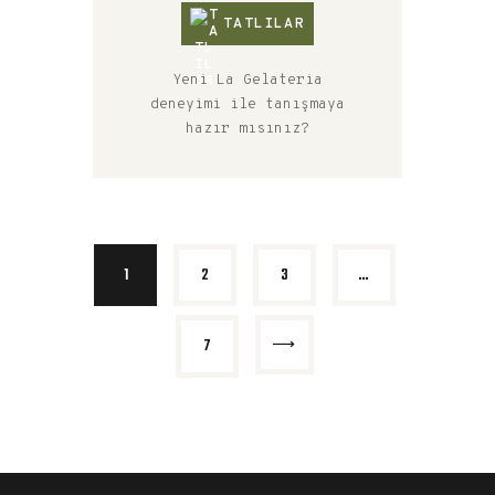
TATLILAR
Yeni La Gelateria
deneyimi ile tanışmaya
hazır mısınız?
1
2
3
…
>
7