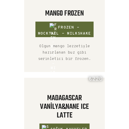
MANGO FROZEN
FROZEN -
MOCKTAIL - MILKSHAKE
Olgun mango lezzetiyle
hazırlanan buz gibi
serinletici bir frozen.
₺220
MADAGASCAR
VANILYA&NANE ICE
LATTE