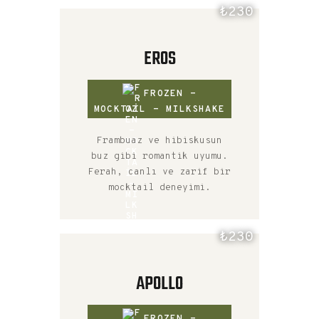
₺230
EROS
FROZEN -
MOCKTAIL - MILKSHAKE
Frambuaz ve hibiskusun
buz gibi romantik uyumu.
Ferah, canlı ve zarif bir
mocktail deneyimi.
₺230
APOLLO
FROZEN -