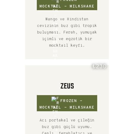
MOCKTAIL - MILKSHAKE
Mango ve Hindistan
cevizinin buz gibi tropik
buluşması. Ferah, yumuşak
içimli ve egzotik bir
mocktail keyfi.
₺230
ZEUS
FROZEN -
MOCKTAIL - MILKSHAKE
Acı portakal ve çileğin
buz gibi güçlü uyumu.
Canlı, ferahlatıcı ve