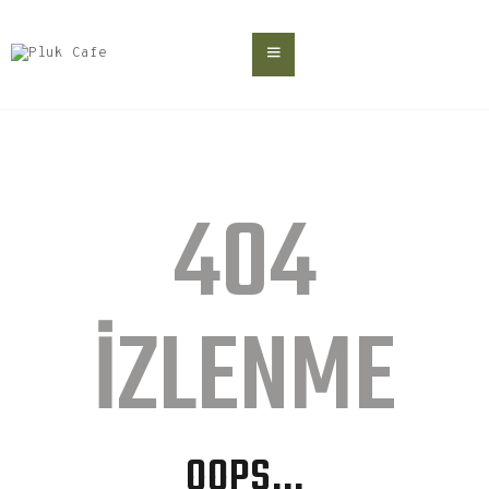
ANA SAYFA
MENÜ
ONLINE SİPARİŞ
404
BLOG
İLETIŞIM
IZLENME
OOPS...