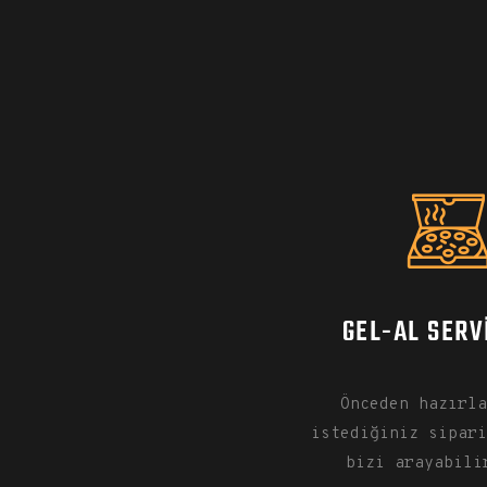
GEL-AL SERV
Önceden hazırl
istediğiniz sipar
bizi arayabili